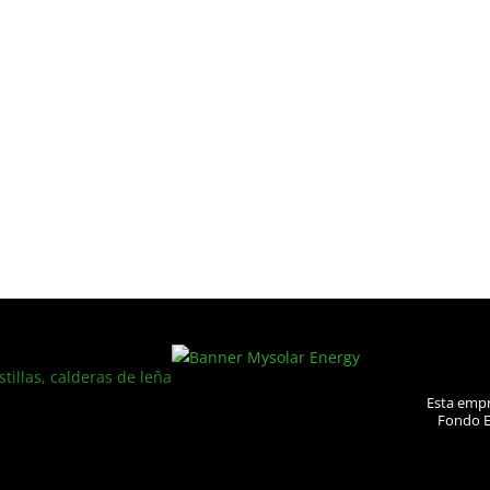
stillas, calderas de leña
Esta empr
Fondo E