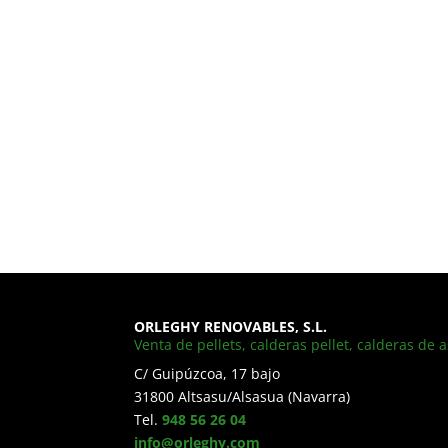
ORLEGHY RENOVABLES, S.L.
Venta de pellets, calderas pellet, calderas de a
C/ Guipúzcoa, 17 bajo
31800 Altsasu/Alsasua (Navarra)
Tel.
948 56 26 04
info@orleghy.com