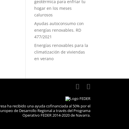
geotérmica para enfriar tu
hogar en los meses
calurosos
Ayudas autoconsumo con
energías renovables. RD
477/2021
Energías renovables para la
climatización de viviendas
en verano
esa ha recibido una ayuda cofinanciada al 50% por el
uropeo de Desarrollo Regional a través del Programa
Operativo FEDER 2014-2020 de Navarra.